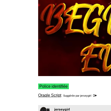
Police identifiée
Oraqle Script
Suggérée par
jerseygirl
jerseygirl