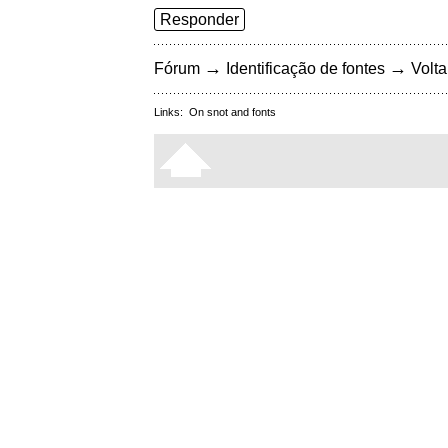
Responder
→
→
Fórum
Identificação de fontes
Volta
Links:
On snot and fonts