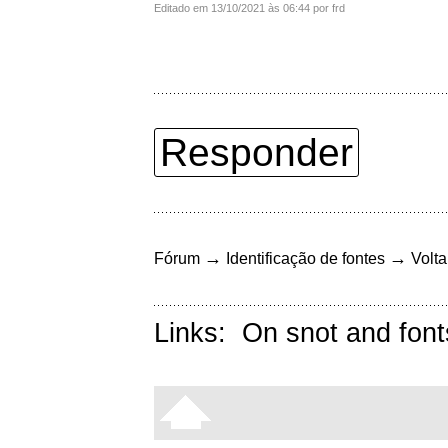
Editado em 13/10/2021 às 06:44 por frd
Responder
→
→
Fórum
Identificação de fontes
Volta
Links:
On snot and font