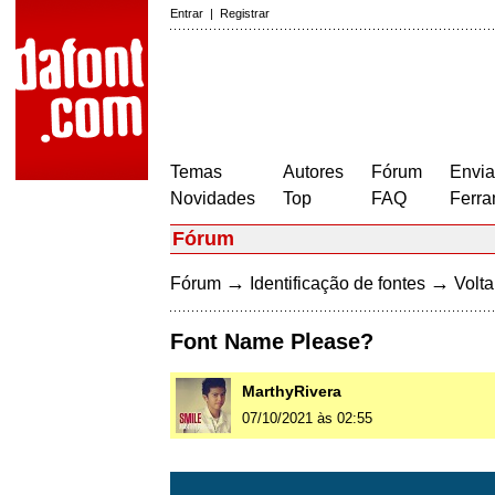
Entrar
|
Registrar
Temas
Autores
Fórum
Envia
Novidades
Top
FAQ
Ferra
Fórum
→
→
Fórum
Identificação de fontes
Volta
Font Name Please?
MarthyRivera
07/10/2021 às 02:55