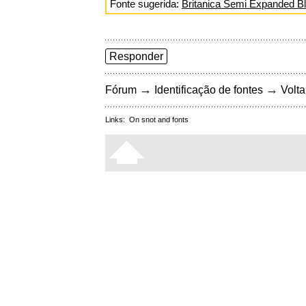
Fonte sugerida:
Britanica Semi Expanded B
Responder
→
→
Fórum
Identificação de fontes
Volta
Links:
On snot and fonts