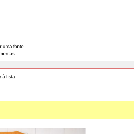
r uma fonte
mentas
r à lista