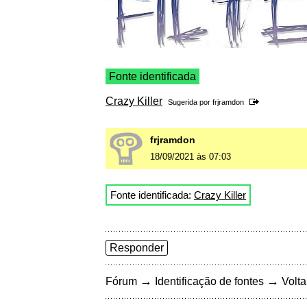
Fonte identificada
Crazy Killer
Sugerida por
frjramdon
frjramdon
18/09/2021 às 07:03
Fonte identificada:
Crazy Killer
Responder
→
→
Fórum
Identificação de fontes
Volta