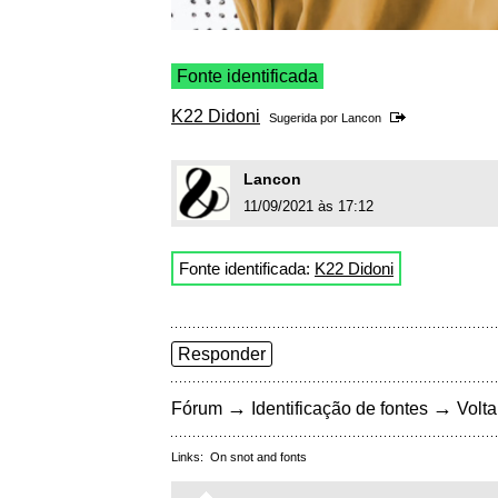
Fonte identificada
K22 Didoni
Sugerida por
Lancon
Lancon
11/09/2021 às 17:12
Fonte identificada:
K22 Didoni
Responder
→
→
Fórum
Identificação de fontes
Volta
Links:
On snot and fonts