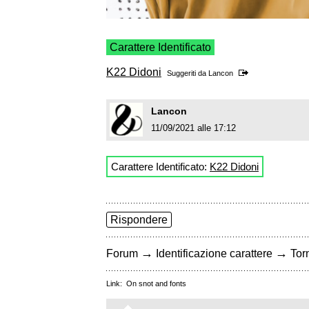
Carattere Identificato
K22 Didoni
Suggeriti da
Lancon
Lancon
11/09/2021 alle 17:12
Carattere Identificato:
K22 Didoni
Rispondere
→
→
Forum
Identificazione carattere
Torn
Link:
On snot and fonts