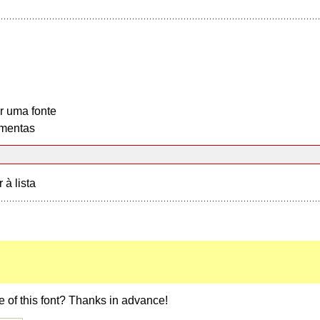
r uma fonte
mentas
r à lista
of this font? Thanks in advance!