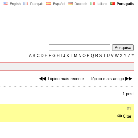
English
Français
Español
Deutsch
Italiano
Português
A
B
C
D
E
F
G
H
I
J
K
L
M
N
O
P
Q
R
S
T
U
V
W
X
Y
Z
#
Tópico mais recente
Tópico mais antigo
1 post
#1
Citar