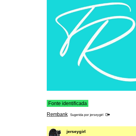
Fonte identificada
Rembank
Sugerida por
jerseygirl
jerseygirl