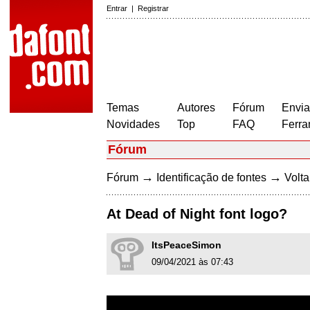
Entrar
|
Registrar
Temas
Autores
Fórum
Envia
Novidades
Top
FAQ
Ferra
Fórum
→
→
Fórum
Identificação de fontes
Volta
At Dead of Night font logo?
ItsPeaceSimon
09/04/2021 às 07:43