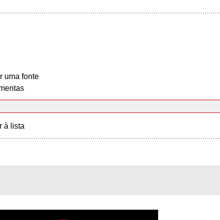
r uma fonte
mentas
r à lista