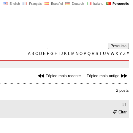
English
Français
Español
Deutsch
Italiano
Português
A
B
C
D
E
F
G
H
I
J
K
L
M
N
O
P
Q
R
S
T
U
V
W
X
Y
Z
#
Tópico mais recente
Tópico mais antigo
2 posts
#1
Citar