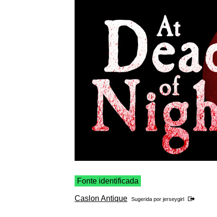
Fonte identificada
Caslon Antique
Sugerida por
jerseygirl