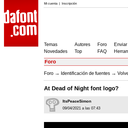
Mi cuenta
|
Inscripción
Temas
Autores
Foro
Enviar
Novedades
Top
FAQ
Herram
Foro
→
→
Foro
Identificación de fuentes
Volve
At Dead of Night font logo?
ItsPeaceSimon
09/04/2021 a las 07:43