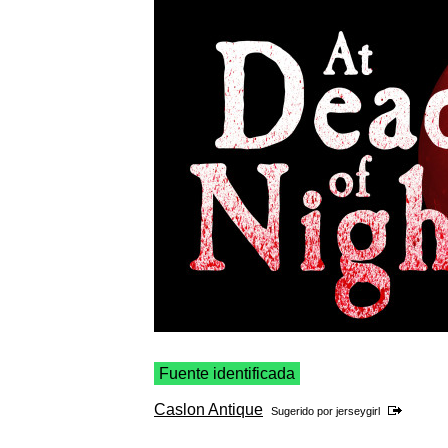
Fuente identificada
Caslon Antique
Sugerido por
jerseygirl