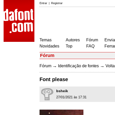
Entrar
|
Registrar
Temas
Autores
Fórum
Envia
Novidades
Top
FAQ
Ferra
Fórum
→
→
Fórum
Identificação de fontes
Volta
Font please
bsheik
27/01/2021 às 17:31