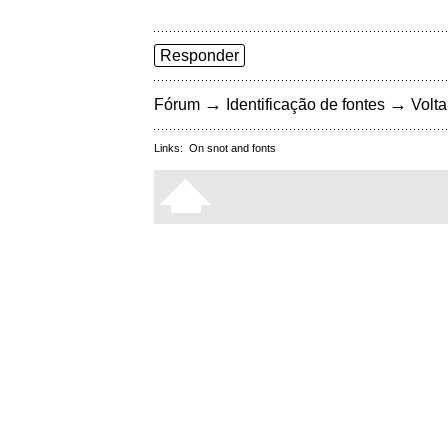
Responder
→
→
Fórum
Identificação de fontes
Volta
Links:
On snot and fonts