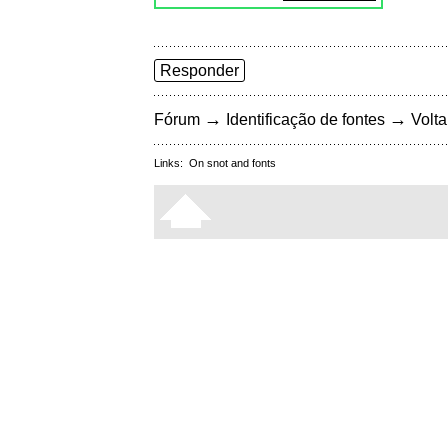
Responder
→
→
Fórum
Identificação de fontes
Volta
Links:
On snot and fonts