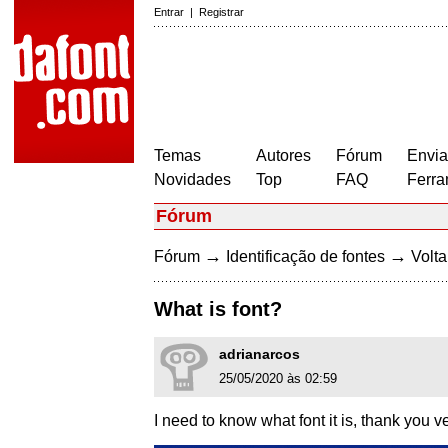
Entrar
|
Registrar
Temas
Autores
Fórum
Envia
Novidades
Top
FAQ
Ferra
Fórum
→
→
Fórum
Identificação de fontes
Volta
What is font?
adrianarcos
25/05/2020 às 02:59
I need to know what font it is, thank you 