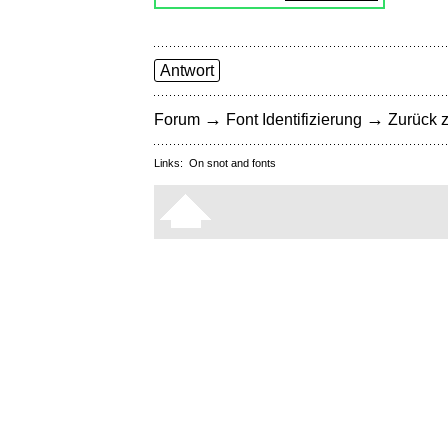
Antwort
→
→
Forum
Font Identifizierung
Zurück z
Links:
On snot and fonts