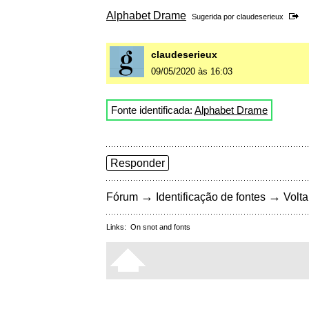
Alphabet Drame
Sugerida por
claudeserieux
claudeserieux
09/05/2020 às 16:03
Fonte identificada:
Alphabet Drame
Responder
→
→
Fórum
Identificação de fontes
Volta
Links:
On snot and fonts