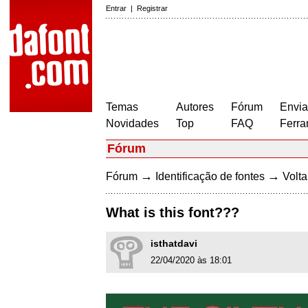
Entrar
|
Registrar
Temas
Autores
Fórum
Envia
Novidades
Top
FAQ
Ferra
Fórum
→
→
Fórum
Identificação de fontes
Volta
What is this font???
isthatdavi
22/04/2020 às 18:01