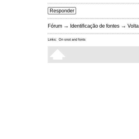
Responder
→
→
Fórum
Identificação de fontes
Volta
Links:
On snot and fonts