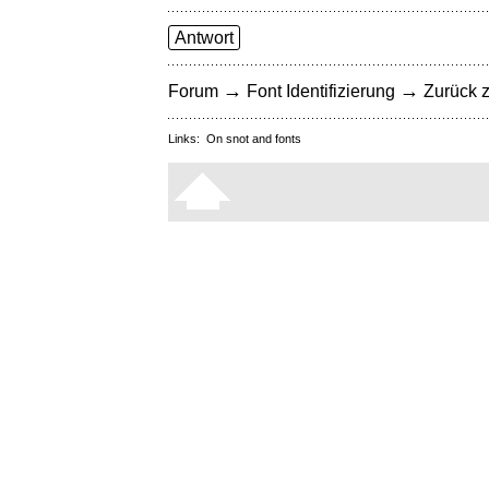
Antwort
→
→
Forum
Font Identifizierung
Zurück z
Links:
On snot and fonts