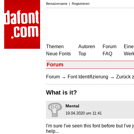
Benutzername
|
Registrieren
Themen
Autoren
Forum
Eine
Neue Fonts
Top
FAQ
Wer
Forum
→
→
Forum
Font Identifizierung
Zurück z
What is it?
Mental
19.04.2020 um 11:41
I'm sure I've seen this font before but I'v
help...