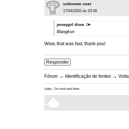
unknown user
17/04/2020 às 03:00
jerseygirl disse
Blangkon
Wow, that was fast, thank you!
Responder
→
→
Fórum
Identificação de fontes
Volta
Links:
On snot and fonts