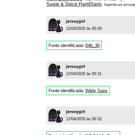
Sugar & Spice HandSans
Sugerida por
jerseygi
jerseygirl
12/04/2020 às 00:29
Fonte identificada:
04b_30
jerseygirl
12/04/2020 às 00:31
Fonte identificada:
Wildy Sans
jerseygirl
12/04/2020 às 00:32