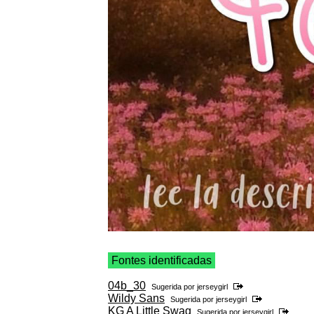
Fontes identificadas
04b_30
Sugerida por
jerseygirl
Wildy Sans
Sugerida por
jerseygirl
KG A Little Swag
Sugerida por
jerseygirl