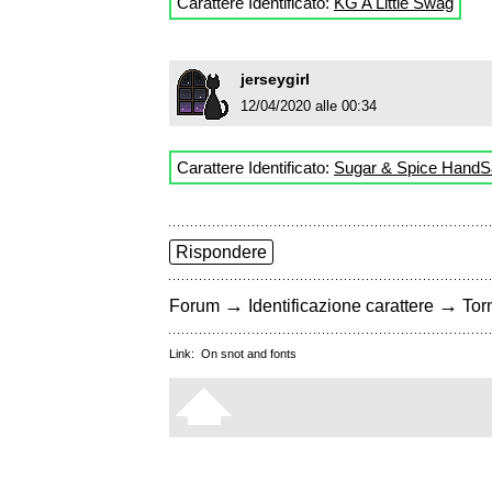
Carattere Identificato:
KG A Little Swag
jerseygirl
12/04/2020 alle 00:34
Carattere Identificato:
Sugar & Spice Hand
Rispondere
→
→
Forum
Identificazione carattere
Torn
Link:
On snot and fonts