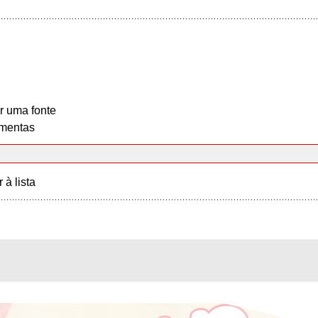
r uma fonte
mentas
r à lista