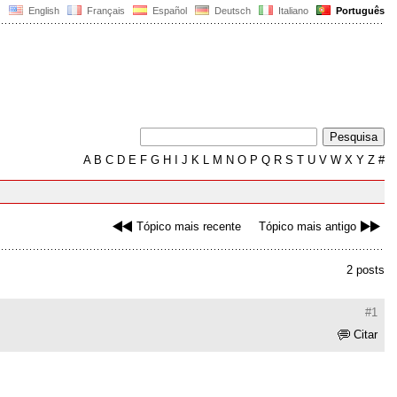
English
Français
Español
Deutsch
Italiano
Português
A
B
C
D
E
F
G
H
I
J
K
L
M
N
O
P
Q
R
S
T
U
V
W
X
Y
Z
#
Tópico mais recente
Tópico mais antigo
2 posts
#1
Citar