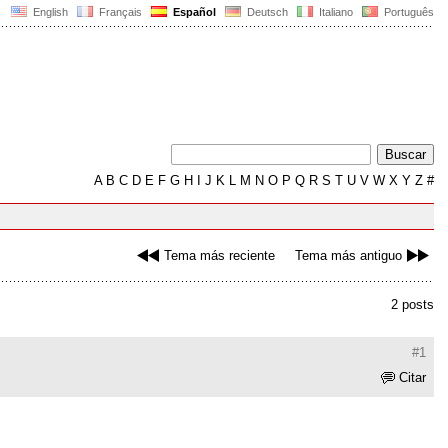
English
Français
Español
Deutsch
Italiano
Português
A
B
C
D
E
F
G
H
I
J
K
L
M
N
O
P
Q
R
S
T
U
V
W
X
Y
Z
#
Tema más reciente
Tema más antiguo
2 posts
#1
Citar