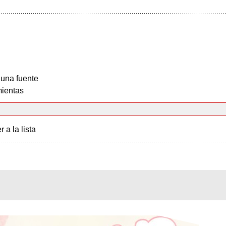
 una fuente
ientas
r a la lista