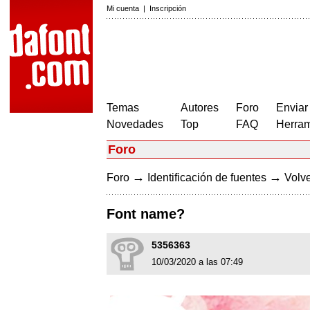
Mi cuenta
|
Inscripción
Temas
Autores
Foro
Enviar
Novedades
Top
FAQ
Herram
Foro
→
→
Foro
Identificación de fuentes
Volve
Font name?
5356363
10/03/2020 a las 07:49