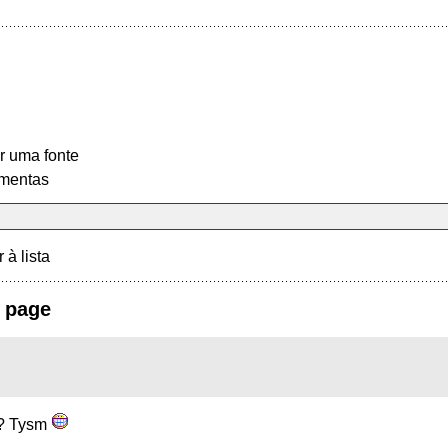
r uma fonte
mentas
r à lista
m page
e? Tysm