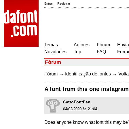
Entrar
|
Registrar
Temas
Autores
Fórum
Envia
Novidades
Top
FAQ
Ferra
Fórum
→
→
Fórum
Identificação de fontes
Volta
A font from this one instagra
CattoFontFan
04/02/2020 às 21:04
Does anyone know what font this may b