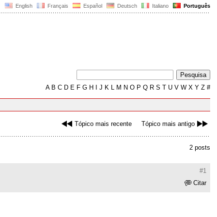
English
Français
Español
Deutsch
Italiano
Português
A
B
C
D
E
F
G
H
I
J
K
L
M
N
O
P
Q
R
S
T
U
V
W
X
Y
Z
#
Tópico mais recente
Tópico mais antigo
2 posts
#1
Citar