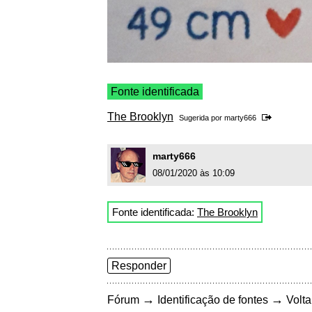
Fonte identificada
The Brooklyn
Sugerida por
marty666
marty666
08/01/2020 às 10:09
Fonte identificada:
The Brooklyn
Responder
→
→
Fórum
Identificação de fontes
Volta