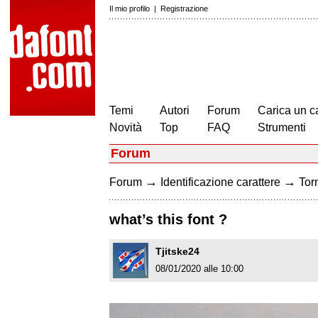
Il mio profilo
|
Registrazione
Temi
Autori
Forum
Carica un c
Novità
Top
FAQ
Strumenti
Forum
→
→
Forum
Identificazione carattere
Torn
what’s this font ?
Tjitske24
08/01/2020 alle 10:00