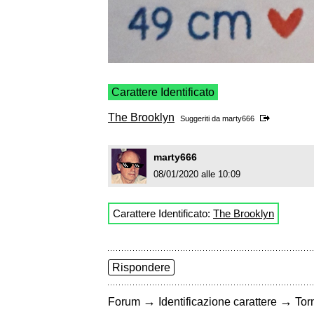
Carattere Identificato
The Brooklyn
Suggeriti da
marty666
marty666
08/01/2020 alle 10:09
Carattere Identificato:
The Brooklyn
Rispondere
→
→
Forum
Identificazione carattere
Torn