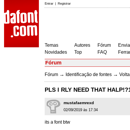
Entrar
|
Registrar
Temas
Autores
Fórum
Envia
Novidades
Top
FAQ
Ferra
Fórum
→
→
Fórum
Identificação de fontes
Volta
PLS I RLY NEED THAT HALP!?1
mustafaemrexd
02/09/2019 às 17:34
its a font btw