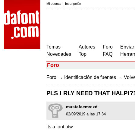
Mi cuenta
|
Inscripción
Temas
Autores
Foro
Enviar
Novedades
Top
FAQ
Herram
Foro
→
→
Foro
Identificación de fuentes
Volve
PLS I RLY NEED THAT HALP!?1
mustafaemrexd
02/09/2019 a las 17:34
its a font btw