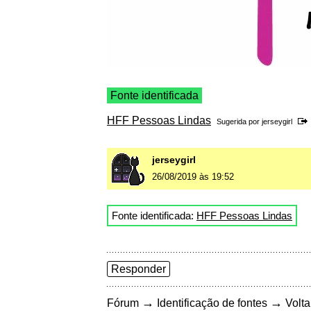
Fonte identificada
HFF Pessoas Lindas
Sugerida por
jerseygirl
jerseygirl
26/08/2019 às 19:52
Fonte identificada:
HFF Pessoas Lindas
Responder
→
→
Fórum
Identificação de fontes
Volta