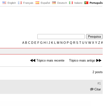
English
Français
Español
Deutsch
Italiano
Português
A
B
C
D
E
F
G
H
I
J
K
L
M
N
O
P
Q
R
S
T
U
V
W
X
Y
Z
#
Tópico mais recente
Tópico mais antigo
2 posts
#1
Citar