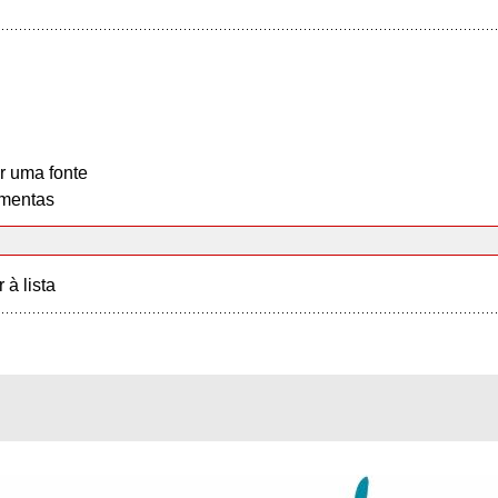
r uma fonte
mentas
r à lista