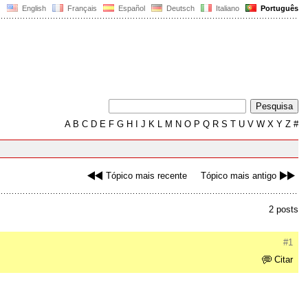
English
Français
Español
Deutsch
Italiano
Português
A
B
C
D
E
F
G
H
I
J
K
L
M
N
O
P
Q
R
S
T
U
V
W
X
Y
Z
#
Tópico mais recente
Tópico mais antigo
2 posts
#1
Citar