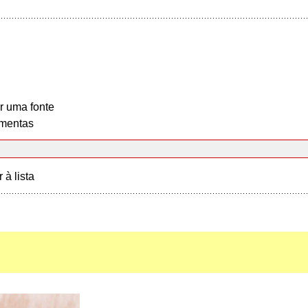
r uma fonte
mentas
r à lista