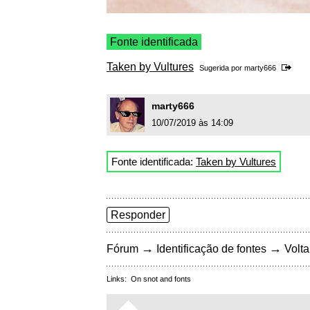
Fonte identificada
Taken by Vultures
Sugerida por
marty666
marty666
10/07/2019 às 14:09
Fonte identificada:
Taken by Vultures
Responder
→
→
Fórum
Identificação de fontes
Volta
Links:
On snot and fonts