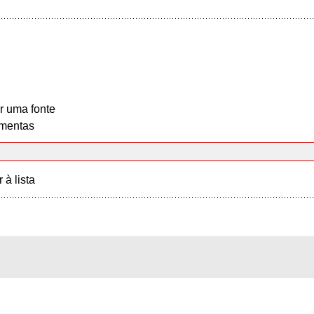
r uma fonte
mentas
r à lista