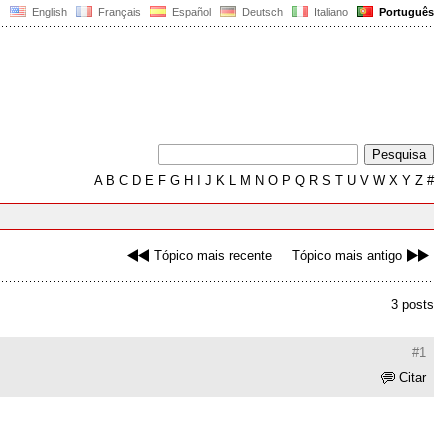
English
Français
Español
Deutsch
Italiano
Português
A
B
C
D
E
F
G
H
I
J
K
L
M
N
O
P
Q
R
S
T
U
V
W
X
Y
Z
#
Tópico mais recente
Tópico mais antigo
3 posts
#1
Citar