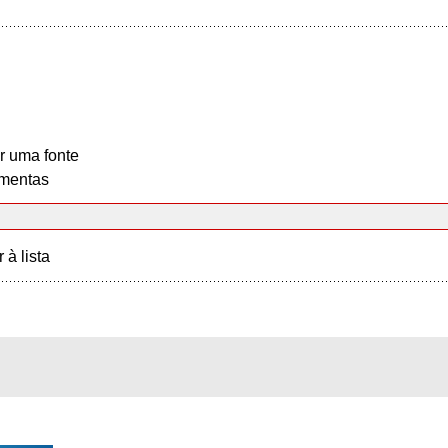
r uma fonte
mentas
r à lista