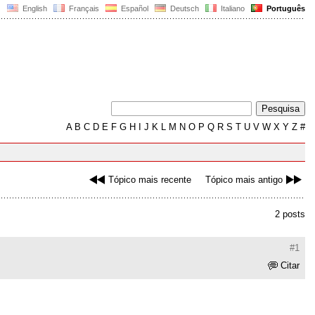
English
Français
Español
Deutsch
Italiano
Português
A
B
C
D
E
F
G
H
I
J
K
L
M
N
O
P
Q
R
S
T
U
V
W
X
Y
Z
#
Tópico mais recente
Tópico mais antigo
2 posts
#1
Citar