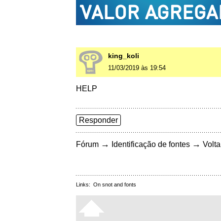
king_koli
11/03/2019 às 19:54
HELP
Responder
→
→
Fórum
Identificação de fontes
Volta
Links:
On snot and fonts