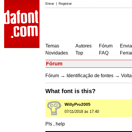
Entrar
|
Registrar
Temas
Autores
Fórum
Envia
Novidades
Top
FAQ
Ferra
Fórum
→
→
Fórum
Identificação de fontes
Volta
What font is this?
WillyPro2005
07/11/2018 às 17:40
Pls , help