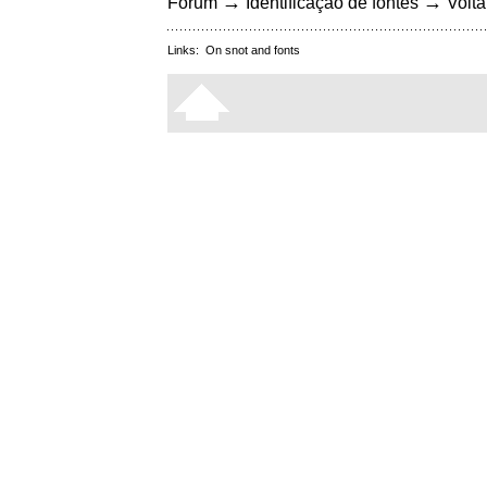
→
→
Fórum
Identificação de fontes
Volta
Links:
On snot and fonts