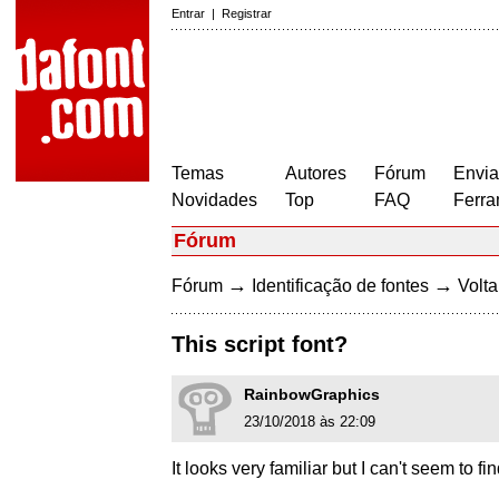
Entrar
|
Registrar
Temas
Autores
Fórum
Envia
Novidades
Top
FAQ
Ferra
Fórum
→
→
Fórum
Identificação de fontes
Volta
This script font?
RainbowGraphics
23/10/2018 às 22:09
It looks very familiar but I can't seem to f