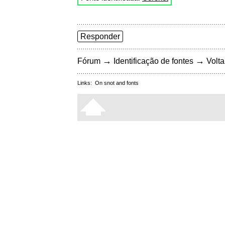
Responder
→
→
Fórum
Identificação de fontes
Volta
Links:
On snot and fonts