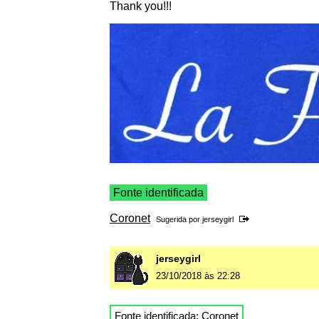
Thank you!!!
Fonte identificada
Coronet
Sugerida por
jerseygirl
jerseygirl
23/10/2018 às 22:28
Fonte identificada:
Coronet