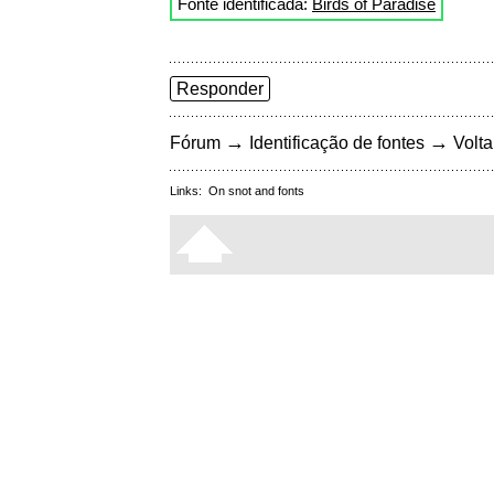
Fonte identificada:
Birds of Paradise
Responder
→
→
Fórum
Identificação de fontes
Volta
Links:
On snot and fonts