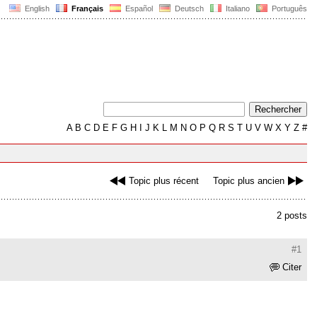
English
Français
Español
Deutsch
Italiano
Português
A
B
C
D
E
F
G
H
I
J
K
L
M
N
O
P
Q
R
S
T
U
V
W
X
Y
Z
#
Topic plus récent
Topic plus ancien
2 posts
#1
Citer