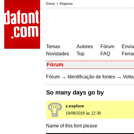
Entrar
|
Registrar
Temas
Autores
Fórum
Envia
Novidades
Top
FAQ
Ferra
Fórum
→
→
Fórum
Identificação de fontes
Volta
So many days go by
z.explore
19/08/2018 às 12:39
Name of this font please