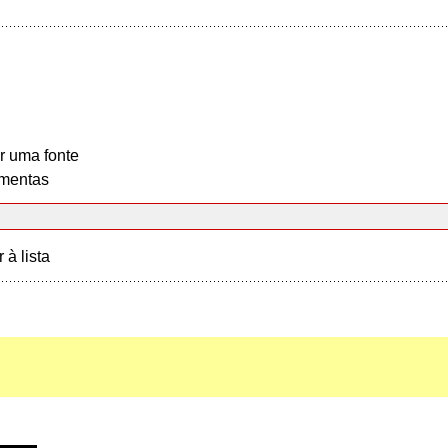
r uma fonte
mentas
r à lista