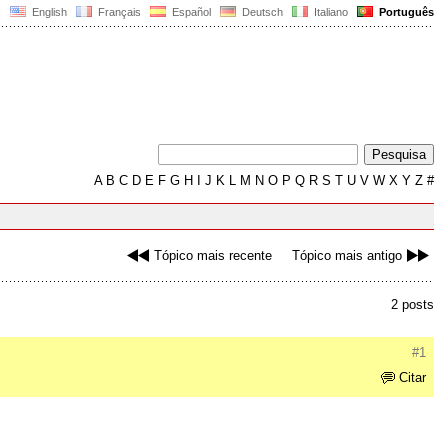
English
Français
Español
Deutsch
Italiano
Português
A
B
C
D
E
F
G
H
I
J
K
L
M
N
O
P
Q
R
S
T
U
V
W
X
Y
Z
#
Tópico mais recente
Tópico mais antigo
2 posts
#1
Citar