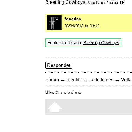
Bleeding Cowboys
Sugerida por
fonatica
fonatica
03/04/2018 às 03:15
Fonte identificada:
Bleeding Cowboys
Responder
→
→
Fórum
Identificação de fontes
Volta
Links:
On snot and fonts