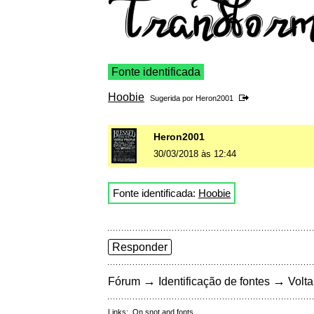
Fonte identificada
Hoobie
Sugerida por
Heron2001
Heron2001
30/03/2018 às 12:44
Fonte identificada:
Hoobie
Responder
→
→
Fórum
Identificação de fontes
Volta
Links:
On snot and fonts