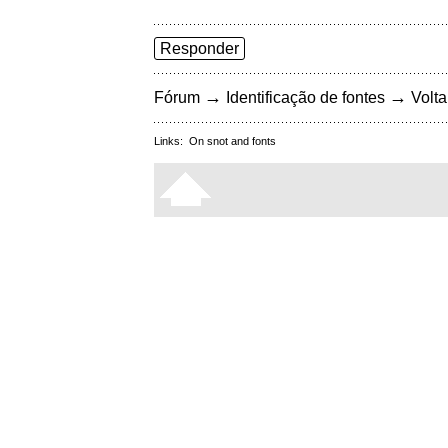
Responder
→
→
Fórum
Identificação de fontes
Volta
Links:
On snot and fonts