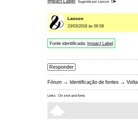
Impact Label
Sugerida por
Lancon
Lancon
23/03/2018 às 00:58
Fonte identificada:
Impact Label
Responder
→
→
Fórum
Identificação de fontes
Volta
Links:
On snot and fonts