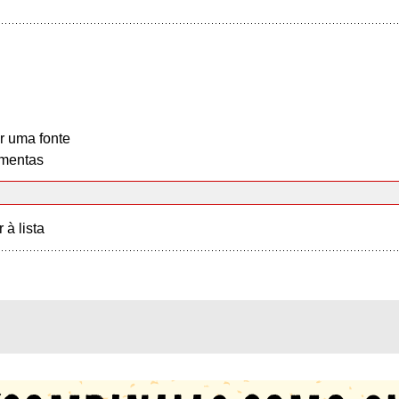
r uma fonte
mentas
r à lista