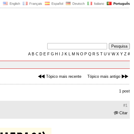
English
Français
Español
Deutsch
Italiano
Português
A
B
C
D
E
F
G
H
I
J
K
L
M
N
O
P
Q
R
S
T
U
V
W
X
Y
Z
#
Tópico mais recente
Tópico mais antigo
1 post
#1
Citar