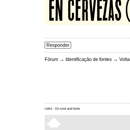
Responder
→
→
Fórum
Identificação de fontes
Volta
Links:
On snot and fonts