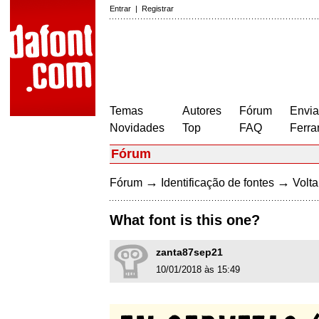
Entrar
|
Registrar
Temas
Autores
Fórum
Envia
Novidades
Top
FAQ
Ferra
Fórum
→
→
Fórum
Identificação de fontes
Volta
What font is this one?
zanta87sep21
10/01/2018 às 15:49