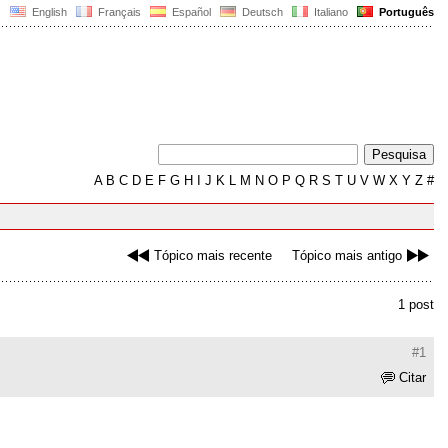
English
Français
Español
Deutsch
Italiano
Português
A
B
C
D
E
F
G
H
I
J
K
L
M
N
O
P
Q
R
S
T
U
V
W
X
Y
Z
#
Tópico mais recente
Tópico mais antigo
1 post
#1
Citar