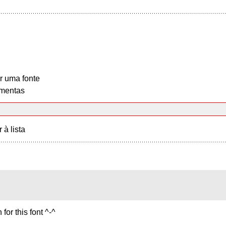
r uma fonte
mentas
r à lista
for this font ^-^