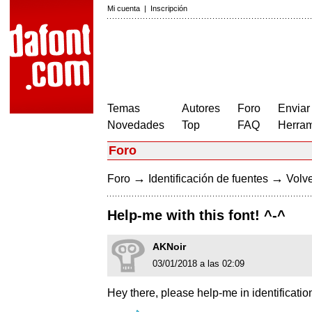
Mi cuenta
|
Inscripción
Temas
Autores
Foro
Enviar
Novedades
Top
FAQ
Herram
Foro
→
→
Foro
Identificación de fuentes
Volve
Help-me with this font! ^-^
AKNoir
03/01/2018 a las 02:09
Hey there, please help-me in identification 