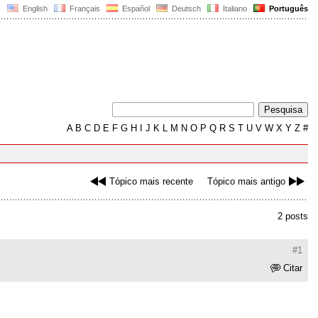
English
Français
Español
Deutsch
Italiano
Português
A
B
C
D
E
F
G
H
I
J
K
L
M
N
O
P
Q
R
S
T
U
V
W
X
Y
Z
#
Tópico mais recente
Tópico mais antigo
2 posts
#1
Citar