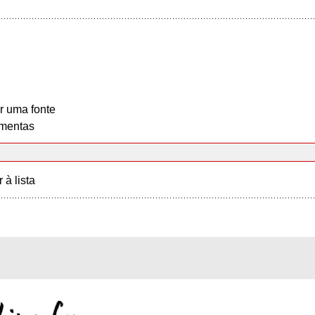
r uma fonte
mentas
r à lista