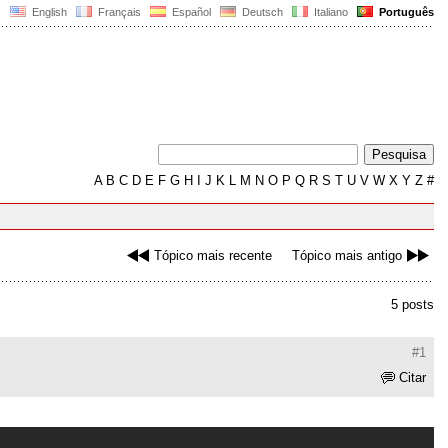
English
Français
Español
Deutsch
Italiano
Português
A
B
C
D
E
F
G
H
I
J
K
L
M
N
O
P
Q
R
S
T
U
V
W
X
Y
Z
#
Tópico mais recente
Tópico mais antigo
5 posts
#1
Citar