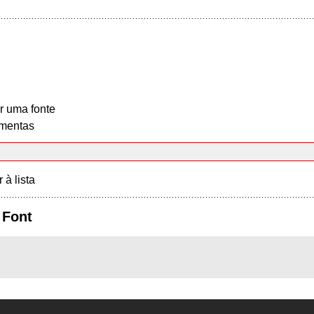
r uma fonte
mentas
r à lista
 Font