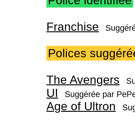
Police identifiée
Franchise
Suggér
Polices suggéré
The Avengers
Su
UI
Suggérée par
PePe
Age of Ultron
Su