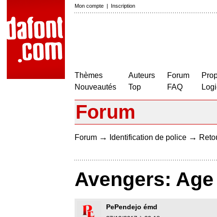
Mon compte
|
Inscription
Thèmes
Auteurs
Forum
Prop
Nouveautés
Top
FAQ
Logi
Forum
→
→
Forum
Identification de police
Retou
Avengers: Age 
PePendejo émd