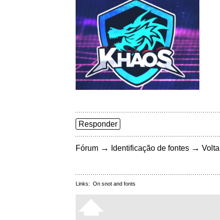
Responder
→
→
Fórum
Identificação de fontes
Volta
Links:
On snot and fonts